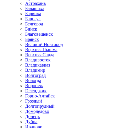
Астрахань
Балашиха
Барвиха
Барнаул
Белгород
Бийск
Благовещенск
Брянск
Великий Новгород
Верхняя Пышма
Верхняя Салда
Владивосток
Владикавказ
Владимир
Волгоград
Вологда
Воронеж
Геленджик
Горно-Алтайск
Грозный
Долгопрудный
Домодедово
Донецк
Дубна
Иваново