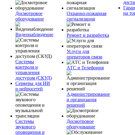
доста
Гара
на то
Досмотровое
Охранно-пожарная
оборудование
сигнализация
Видеонаблюдение
Ремонт и разработка
Услуги для
операторов связи
Системы
контроля и
АТС и Телефония
управления
доступом (СКУД)
Серверы для ИИ
и нейросетей
Администрирование
и организация
решений
Системы
Досмотровое
звукового
оборудование
оповещения и