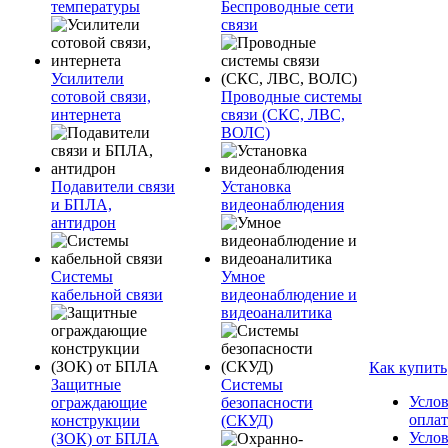
температуры
Беспроводные сети
связи
Усилители
сотовой связи,
Проводные системы
интернета
связи (СКС, ЛВС,
ВОЛС)
Подавители связи
Установка
и БПЛА,
видеонаблюдения
антидрон
Системы
Умное
кабельной связи
видеонаблюдение и
видеоаналитика
Как купить
Защитные
Системы
Усло
ограждающие
безопасности
опла
конструкции
(СКУД)
Усло
(ЗОК) от БПЛА