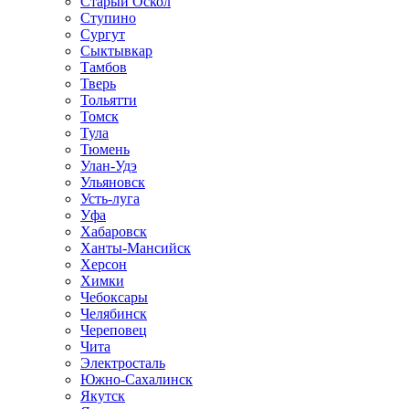
Старый Оскол
Ступино
Сургут
Сыктывкар
Тамбов
Тверь
Тольятти
Томск
Тула
Тюмень
Улан-Удэ
Ульяновск
Усть-луга
Уфа
Хабаровск
Ханты-Мансийск
Херсон
Химки
Чебоксары
Челябинск
Череповец
Чита
Электросталь
Южно-Сахалинск
Якутск