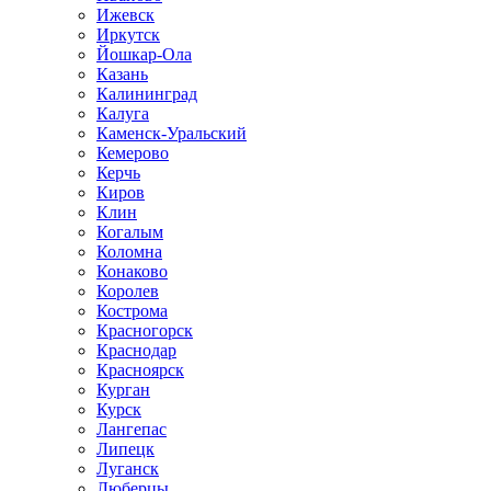
Ижевск
Иркутск
Йошкар-Ола
Казань
Калининград
Калуга
Каменск-Уральский
Кемерово
Керчь
Киров
Клин
Когалым
Коломна
Конаково
Королев
Кострома
Красногорск
Краснодар
Красноярск
Курган
Курск
Лангепас
Липецк
Луганск
Люберцы