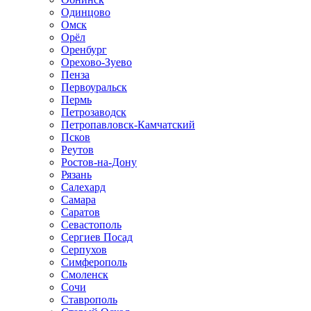
Одинцово
Омск
Орёл
Оренбург
Орехово-Зуево
Пенза
Первоуральск
Пермь
Петрозаводск
Петропавловск-Камчатский
Псков
Реутов
Ростов-на-Дону
Рязань
Салехард
Самара
Саратов
Севастополь
Сергиев Посад
Серпухов
Симферополь
Смоленск
Сочи
Ставрополь