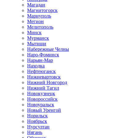
Магадан
Магнитогорск
Мариуполь
Мегион
Мелитополь
Минск
Мурманск
Мытищи
Набережные Челны
Наро-Фоминск
Нарьян-Мар
Находка
Нефтеюганск
Нижневартовск
Нижний Новгород
Нижний Тагил
Новокузнецк
Новороссийск
Новоуральск
Новый Уренгой
Норильск
Ноябрьск
Нурсултан
Нягань
Обнинск