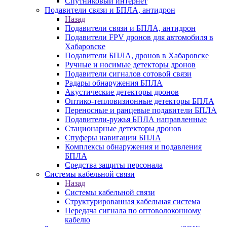
Спутниковый интернет
Подавители связи и БПЛА, антидрон
Назад
Подавители связи и БПЛА, антидрон
Подавители FPV дронов для автомобиля в
Хабаровске
Подавители БПЛА, дронов в Хабаровске
Ручные и носимые детекторы дронов
Подавители сигналов сотовой связи
Радары обнаружения БПЛА
Акустические детекторы дронов
Оптико-тепловизионные детекторы БПЛА
Переносные и ранцевые подавители БПЛА
Подавители-ружья БПЛА направленные
Стационарные детекторы дронов
Спуферы навигации БПЛА
Комплексы обнаружения и подавления
БПЛА
Средства защиты персонала
Системы кабельной связи
Назад
Системы кабельной связи
Структурированная кабельная система
Передача сигнала по оптоволоконному
кабелю