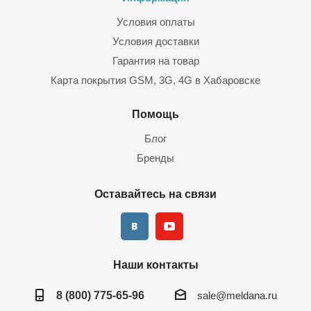
нас представлен богатый выбор расходных материалов и
Условия оплаты
сопутствующих товаров, например, видеосерверы,
Условия доставки
видеорегистраторы, кабели. Установку оборудования могут
Гарантия на товар
осуществить наши специалисты.
Карта покрытия GSM, 3G, 4G в Хабаровске
Нами налажены тесные партнерские связи с транспортными
организациями, что дает возможность в максимально сжатые
Помощь
сроки поставлять оборудование во все регионы России.
Блог
Бренды
Оставайтесь на связи
Наши контакты
8 (800) 775-65-96
sale@meldana.ru