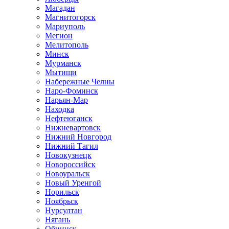
Магадан
Магнитогорск
Мариуполь
Мегион
Мелитополь
Минск
Мурманск
Мытищи
Набережные Челны
Наро-Фоминск
Нарьян-Мар
Находка
Нефтеюганск
Нижневартовск
Нижний Новгород
Нижний Тагил
Новокузнецк
Новороссийск
Новоуральск
Новый Уренгой
Норильск
Ноябрьск
Нурсултан
Нягань
Обнинск