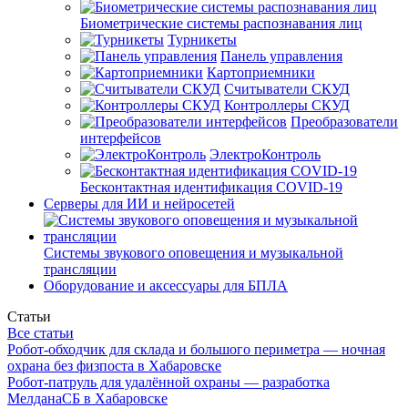
Биометрические системы распознавания лиц
Турникеты
Панель управления
Картоприемники
Считыватели СКУД
Контроллеры СКУД
Преобразователи
интерфейсов
ЭлектроКонтроль
Бесконтактная идентификация COVID-19
Серверы для ИИ и нейросетей
Системы звукового оповещения и музыкальной
трансляции
Оборудование и аксессуары для БПЛА
Статьи
Все статьи
Робот-обходчик для склада и большого периметра — ночная
охрана без физпоста в Хабаровске
Робот-патруль для удалённой охраны — разработка
МелданаСБ в Хабаровске