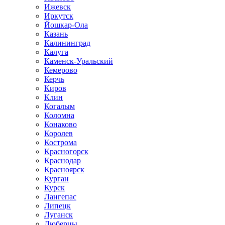
Ижевск
Иркутск
Йошкар-Ола
Казань
Калининград
Калуга
Каменск-Уральский
Кемерово
Керчь
Киров
Клин
Когалым
Коломна
Конаково
Королев
Кострома
Красногорск
Краснодар
Красноярск
Курган
Курск
Лангепас
Липецк
Луганск
Люберцы