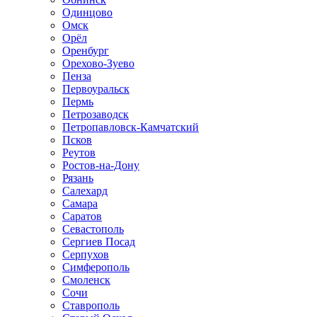
Одинцово
Омск
Орёл
Оренбург
Орехово-Зуево
Пенза
Первоуральск
Пермь
Петрозаводск
Петропавловск-Камчатский
Псков
Реутов
Ростов-на-Дону
Рязань
Салехард
Самара
Саратов
Севастополь
Сергиев Посад
Серпухов
Симферополь
Смоленск
Сочи
Ставрополь