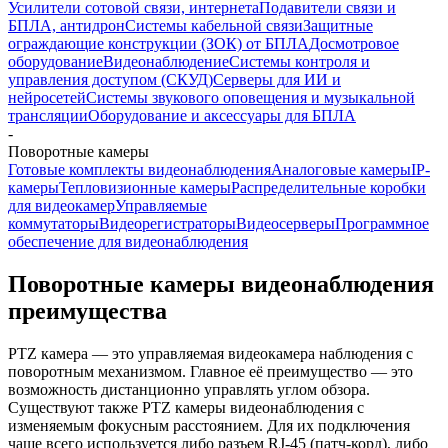
Усилители сотовой связи, интернета
Подавители связи и
БПЛА, антидрон
Системы кабельной связи
Защитные
ограждающие конструкции (ЗОК) от БПЛА
Досмотровое
оборудование
Видеонаблюдение
Системы контроля и
управления доступом (СКУД)
Серверы для ИИ и
нейросетей
Системы звукового оповещения и музыкальной
трансляции
Оборудование и аксессуары для БПЛА
-
Поворотные камеры
Готовые комплекты видеонаблюдения
Аналоговые камеры
IP-
камеры
Тепловизионные камеры
Распределительные коробки
для видеокамер
Управляемые
коммутаторы
Видеорегистраторы
Видеосерверы
Программное
обеспечение для видеонаблюдения
Поворотные камеры видеонаблюдения
преимущества
PTZ камера — это управляемая видеокамера наблюдения с
поворотным механизмом. Главное её преимущество — это
возможность дистанционно управлять углом обзора.
Существуют также PTZ камеры видеонаблюдения с
изменяемым фокусным расстоянием. Для их подключения
чаще всего используется либо разъем RJ-45 (патч-корд), либо