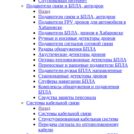
Спутниковый интернет
Подавители связи и БПЛА, антидрон
Назад
Подавители связи и БПЛА, антидрон
Подавители FPV дронов для автомобиля в
Хабаровске
Подавители БПЛА, дронов в Хабаровске
Ручные и носимые детекторы дронов
Подавители сигналов сотовой связи
Радары обнаружения БПЛА
Акустические детекторы дронов
Оптико-тепловизионные детекторы БПЛА
Переносные и ранцевые подавители БПЛА
Подавители-ружья БПЛА направленные
Стационарные детекторы дронов
Спуферы навигации БПЛА
Комплексы обнаружения и подавления
БПЛА
Средства защиты персонала
Системы кабельной связи
Назад
Системы кабельной связи
Структурированная кабельная система
Передача сигнала по оптоволоконному
кабелю