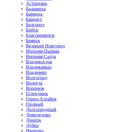
Астрахань
Балашиха
Барвиха
Барнаул
Белгород
Бийск
Благовещенск
Брянск
Великий Новгород
Верхняя Пышма
Верхняя Салда
Владивосток
Владикавказ
Владимир
Волгоград
Вологда
Воронеж
Геленджик
Горно-Алтайск
Грозный
Долгопрудный
Домодедово
Донецк
Дубна
Иваново