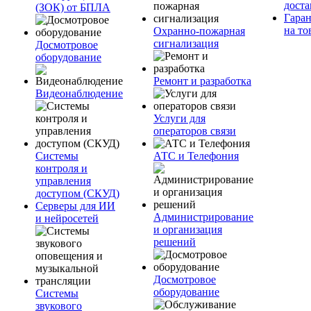
доста
(ЗОК) от БПЛА
Гара
на то
Охранно-пожарная
сигнализация
Досмотровое
оборудование
Ремонт и разработка
Видеонаблюдение
Услуги для
операторов связи
Системы
АТС и Телефония
контроля и
управления
доступом (СКУД)
Серверы для ИИ
Администрирование
и нейросетей
и организация
решений
Досмотровое
оборудование
Системы
звукового