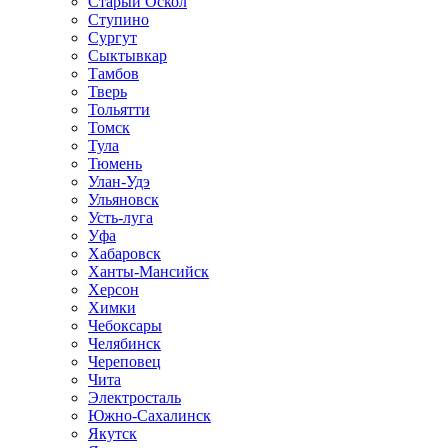
Старый Оскол
Ступино
Сургут
Сыктывкар
Тамбов
Тверь
Тольятти
Томск
Тула
Тюмень
Улан-Удэ
Ульяновск
Усть-луга
Уфа
Хабаровск
Ханты-Мансийск
Херсон
Химки
Чебоксары
Челябинск
Череповец
Чита
Электросталь
Южно-Сахалинск
Якутск