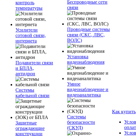
Беспроводные сети
контроль
связи
температуры
Проводные системы
Усилители
связи (СКС, ЛВС,
сотовой связи,
ВОЛС)
интернета
Установка
видеонаблюдения
Подавители связи
и БПЛА,
антидрон
Умное
видеонаблюдение и
Системы
видеоаналитика
кабельной связи
Как купить
Системы
Усло
безопасности
Защитные
опла
(СКУД)
ограждающие
Усло
конструкции