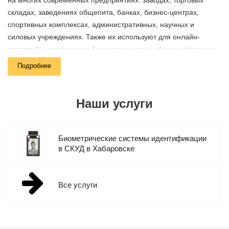
на многих современных предприятиях: заводах, торговых
складах, заведениях общепита, банках, бизнес-центрах,
спортивных комплексах, административных, научных и
силовых учреждениях. Также их используют для онлайн-
платежей, верификации банковских карт, в сфере цифрового
маркетинга, контекстной рекламы, криминалистики и многих
Подробнее
других областях.
Компания Мелдана выполняет монтаж и настройку
Наши услуги
биометрических систем идентификации для юридических лиц
в Хабаровске и других регионах России. Мы предлагаем
оборудование с расширенным функционалом и гарантией от
Биометрические системы идентификации
производителей – до пяти лет.
в СКУД в Хабаровске
Ассортимент продукции
Все услуги
В нашем каталоге представлены биометрические терминалы
контроля доступа от производителей: