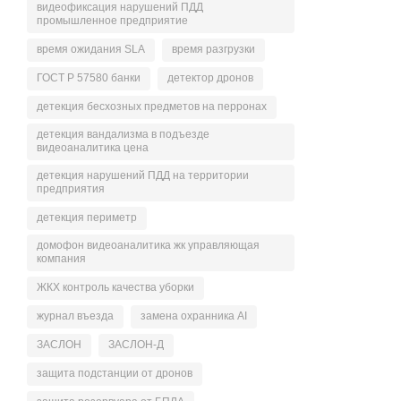
видеофиксация нарушений ПДД
промышленное предприятие
время ожидания SLA
время разгрузки
ГОСТ Р 57580 банки
детектор дронов
детекция бесхозных предметов на перронах
детекция вандализма в подъезде
видеоаналитика цена
детекция нарушений ПДД на территории
предприятия
детекция периметр
домофон видеоаналитика жк управляющая
компания
ЖКХ контроль качества уборки
журнал въезда
замена охранника AI
ЗАСЛОН
ЗАСЛОН-Д
защита подстанции от дронов