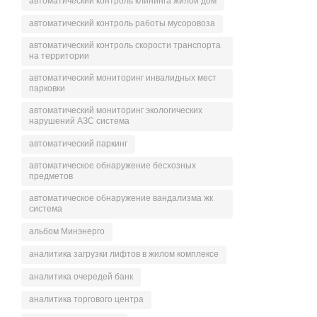
автоматический контроль клининга жилой дом
автоматический контроль работы мусоровоза
автоматический контроль скорости транспорта
на территории
автоматический мониторинг инвалидных мест
парковки
автоматический мониторинг экологических
нарушений АЗС система
автоматический паркинг
автоматическое обнаружение бесхозных
предметов
автоматическое обнаружение вандализма жк
система
альбом Минэнерго
аналитика загрузки лифтов в жилом комплексе
аналитика очередей банк
аналитика торгового центра