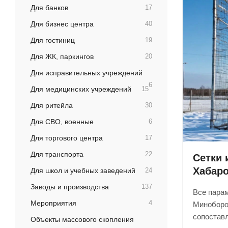
Для банков
17
Для бизнес центра
40
Для гостиниц
19
Для ЖК, паркингов
20
Для исправительных учреждений
6
Для медицинских учреждений
15
Для ритейла
30
Для СВО, военные
6
Для торгового центра
17
Для транспорта
22
Сетки 
Хабар
Для школ и учебных заведений
24
Заводы и производства
137
Все парам
Мероприятия
4
Миноборо
сопоставл
Объекты массового скопления