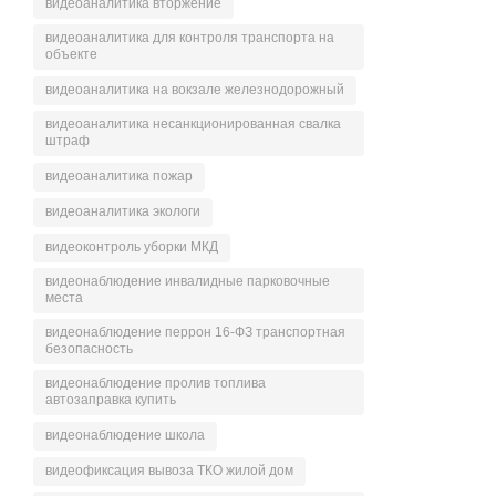
видеоаналитика вторжение
видеоаналитика для контроля транспорта на
объекте
видеоаналитика на вокзале железнодорожный
видеоаналитика несанкционированная свалка
штраф
видеоаналитика пожар
видеоаналитика экологи
видеоконтроль уборки МКД
видеонаблюдение инвалидные парковочные
места
видеонаблюдение перрон 16-ФЗ транспортная
безопасность
видеонаблюдение пролив топлива
автозаправка купить
видеонаблюдение школа
видеофиксация вывоза ТКО жилой дом