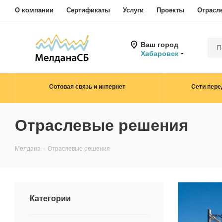
О компании
Сертификаты
Услуги
Проекты
Отрасл
Ваш город
Хабаровск
Сотовая связь и интернет
Сети пере
Отраслевые решения
Мелдана
-
Отраслевые решения
Категории