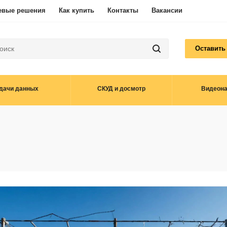
евые решения
Как купить
Контакты
Вакансии
Оставить
дачи данных
СКУД и досмотр
Видеон