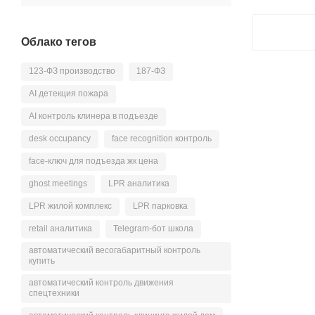
Облако тегов
123-ФЗ производство
187-ФЗ
AI детекция пожара
AI контроль клинера в подъезде
desk occupancy
face recognition контроль
face-ключ для подъезда жк цена
ghost meetings
LPR аналитика
LPR жилой комплекс
LPR парковка
retail аналитика
Telegram-бот школа
автоматический весогабаритный контроль
купить
автоматический контроль движения
спецтехники